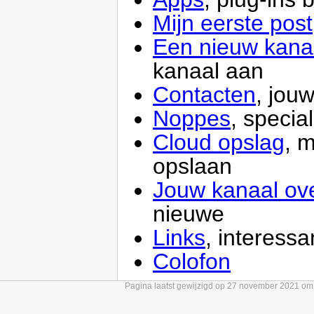
Mijn eerste post
Een nieuw kan
kanaal aan
Contacten
, jou
Noppes
, specia
Cloud opslag
, 
opslaan
Jouw kanaal ov
nieuwe
Links
, interess
Colofon
Pagina laatst gewijzigd op 27 november 2021 om