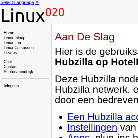
Select Language
▼
Aan De Slag
Home
Linux Inloop
Linux Lab
Linux Cursussen
Hier is de gebruik
Howtos
Hubzilla op Hotel
Chat
Contact
Printervriendelijk
Deze Hubzilla node
Hubzilla netwerk, 
Inloggen
door een bedreven
Een Hubzilla a
Instellingen
van
Apps
, plug-ins