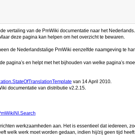
 de vertaling van de PmWiki documentatie naar het Nederlands. 
af. Maar deze pagina kan helpen om het overzicht te bewaren.
een de Nederlandstalige PmWiki eenzelfde naamgeving te han
alde pagina's en helpt met het bijhouden van welke pagina's moe
zation.StateOfTranslationTemplate
van 14 April 2010.
iki documentatie van distributie v2.2.15.
PmWikiNl.Search
richten werkzaamheden aan. Het is essentieel dat iedereen, zodra
t welk werk moet worden gedaan, indien hij/zij geen tijd heeft 