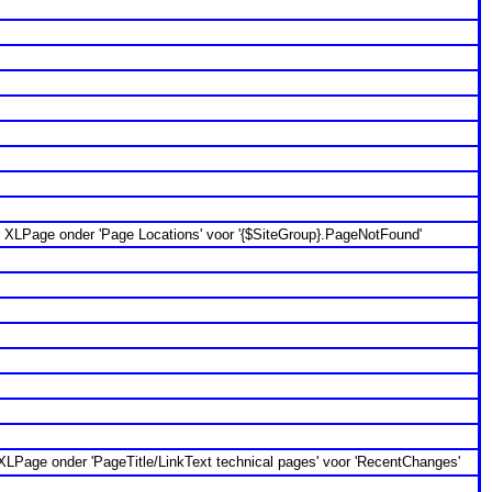
 in XLPage onder 'Page Locations' voor '{$SiteGroup}.PageNotFound'
 XLPage onder 'PageTitle/LinkText technical pages' voor 'RecentChanges'