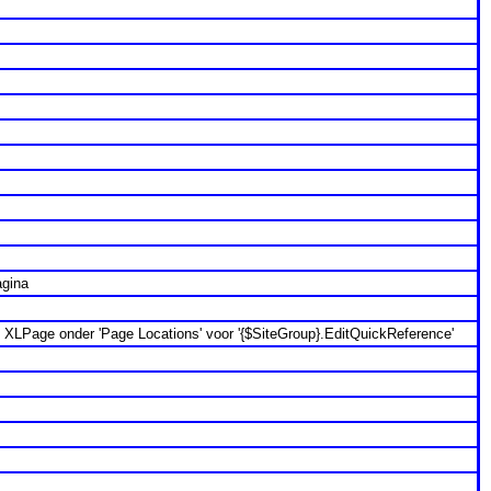
agina
in XLPage onder 'Page Locations' voor '{$SiteGroup}.EditQuickReference'