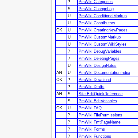
?
PmWiki.Categories
S
PmWiki.ChangeLog
U
PmWiki.ConditionalMarkup
U
PmWiki.Contributors
OK
U
PmWiki.CreatingNewPages
U
PmWiki.CustomMarkup
U
PmWiki.CustomWikiStyles
?
PmWiki.DebugVariables
?
PmWiki.DeletingPages
U
PmWiki.DesignNotes
AN
U
PmWiki.DocumentationIndex
OK
?
PmWiki:Download
?
PmWiki.Drafts
AN
S
Site.EditQuickReference
S
PmWiki.EditVariables
OK
U
PmWiki.FAQ
?
PmWiki.FilePermissions
?
PmWiki.FmtPageName
?
PmWiki.Forms
?
PmWiki.Functions