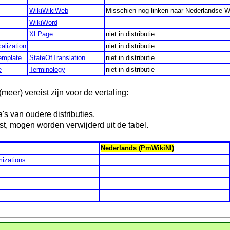
WikiWikiWeb
Misschien nog linken naar Nederlandse W
WikiWord
XLPage
niet in distributie
alization
niet in distributie
emplate
StateOfTranslation
niet in distributie
e
Terminology
niet in distributie
(meer) vereist zijn voor de vertaling:
's van oudere distributies.
st, mogen worden verwijderd uit de tabel.
Nederlands (PmWikiNl)
izations