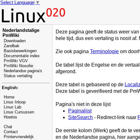
Select Language
▼
Nederlandstalige
Deze pagina geeft de status weer van
PmWiki
hele tijd, dus een vertaling is nooit 
Downloaden
Zandbak
Basisbewerkingen
Zie ook pagina
Terminologie
om doorh
Documentatie index
PmWiki VGV
De tabel lijst de Engelse en de verta
PmWiki filosofie
afgerond.
Nederlandse pagina's
Status vertaling
Deze tabel is gebaseerd op de
Locali
English:
Deze tabel is geverifieerd met de PmW
Home
Linux Inloop
Pagina's niet in deze lijst
Linux Lab
Paginalijst
Linux Cursussen
SiteSearch
- Redirect-link naar
Howtos
Chat
De eerste kolom (Werk) geeft de te ver
Contact
en de Nederlandse pagina, hier aangeef
Printervriendelijk