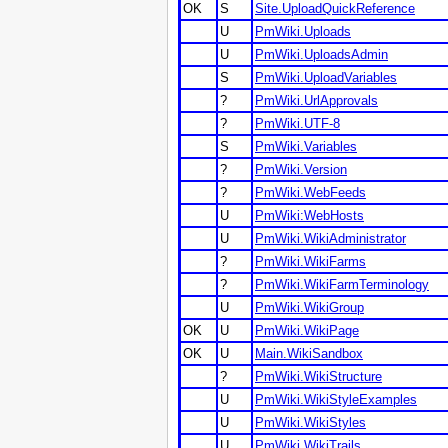
OK
S
Site.UploadQuickReference
U
PmWiki.Uploads
U
PmWiki.UploadsAdmin
S
PmWiki.UploadVariables
?
PmWiki.UrlApprovals
?
PmWiki.UTF-8
S
PmWiki.Variables
?
PmWiki.Version
?
PmWiki.WebFeeds
U
PmWiki:WebHosts
U
PmWiki.WikiAdministrator
?
PmWiki.WikiFarms
?
PmWiki.WikiFarmTerminology
U
PmWiki.WikiGroup
OK
U
PmWiki.WikiPage
OK
U
Main.WikiSandbox
?
PmWiki.WikiStructure
U
PmWiki.WikiStyleExamples
U
PmWiki.WikiStyles
U
PmWiki.WikiTrails