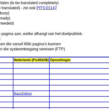
talen (to be translated completely)
be translated) - zie ook
PITS:01147
 busy)
 ready)
 needed)
 pagina aan, welke afhangt van het doelpubliek.
i
ken die vanuit Wiki pagina's kunnen
en die systeemtoegang vereisen (FTP)
Nederlands (PmWikiNl)
Opmerkingen
BasicEditing