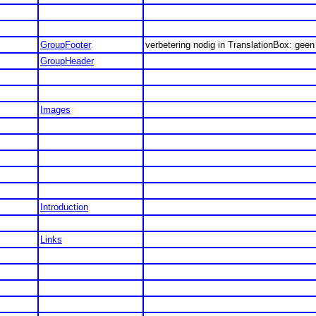
GroupFooter
verbetering nodig in TranslationBox: geen 
GroupHeader
Images
Introduction
Links