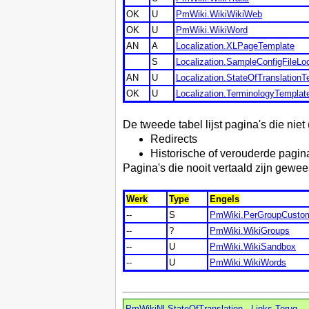
OK
U
PmWiki.WikiWikiWeb
OK
U
PmWiki.WikiWord
AN
A
Localization.XLPageTemplate
S
Localization.SampleConfigFileLoc
AN
U
Localization.StateOfTranslationT
OK
U
Localization.TerminologyTemplat
De tweede tabel lijst pagina's die niet 
Redirects
Historische of verouderde pagina
Pagina's die nooit vertaald zijn gewee
Werk
Type
Engels
--
S
PmWiki.PerGroupCustom
--
?
PmWiki.WikiGroups
--
U
PmWiki.WikiSandbox
--
U
PmWiki.WikiWords
PmWikiNl.StateOfTranslation
-
Links Terug