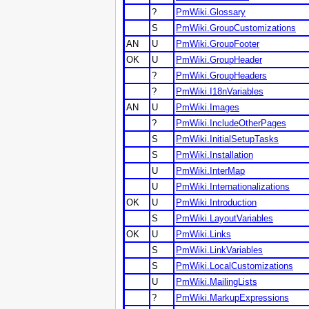
?
PmWiki.Glossary
S
PmWiki.GroupCustomizations
AN
U
PmWiki.GroupFooter
OK
U
PmWiki.GroupHeader
?
PmWiki.GroupHeaders
?
PmWiki.I18nVariables
AN
U
PmWiki.Images
?
PmWiki.IncludeOtherPages
S
PmWiki.InitialSetupTasks
S
PmWiki.Installation
U
PmWiki.InterMap
U
PmWiki.Internationalizations
OK
U
PmWiki.Introduction
S
PmWiki.LayoutVariables
OK
U
PmWiki.Links
S
PmWiki.LinkVariables
S
PmWiki.LocalCustomizations
U
PmWiki.MailingLists
?
PmWiki.MarkupExpressions