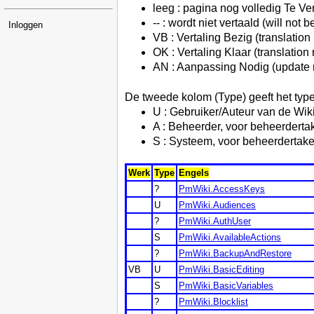
leeg : pagina nog volledig Te Ver
-- : wordt niet vertaald (will not 
Inloggen
VB : Vertaling Bezig (translation
OK : Vertaling Klaar (translation
AN : Aanpassing Nodig (update
De tweede kolom (Type) geeft het type
U : Gebruiker/Auteur van de Wik
A : Beheerder, voor beheerderta
S : Systeem, voor beheerdertak
Werk
Type
Engels
?
PmWiki.AccessKeys
U
PmWiki.Audiences
?
PmWiki.AuthUser
S
PmWiki.AvailableActions
?
PmWiki.BackupAndRestore
VB
U
PmWiki.BasicEditing
S
PmWiki.BasicVariables
?
PmWiki.Blocklist