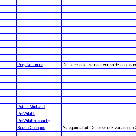
PageNotFound
Definieer ook link naar vertaalde pagina
PatrickMichaud
PmWikiNl
PmWikiPhilosophy
RecentChanges
Autogenerated. Definieer ook vertaling in