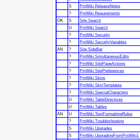
S
PmWiki.ReleaseNotes
?
PmWiki.Requirements
OK
S
Site.Search
U
PmWiki.Search
?
PmWiki.Security
?
PmWiki.SecurityVariables
AN
?
Site.SideBar
?
PmWiki.SimultaneousEdits
?
PmWiki.SitePageActions
?
PmWiki.SitePreferences
?
PmWiki.Skins
?
PmWiki.SkinTemplates
?
PmWiki.SpecialCharacters
U
PmWiki.TableDirectives
U
PmWiki.Tables
AN
U
PmWiki.TextFormattingRules
?
PmWiki.Troubleshooting
S
PmWiki.Upgrades
S
PmWiki.UpgradingFromPmWiki1