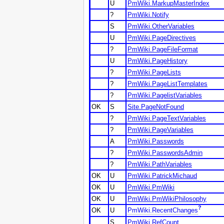
U
PmWiki.MarkupMasterIndex
?
PmWiki.Notify
S
PmWiki.OtherVariables
U
PmWiki.PageDirectives
?
PmWiki.PageFileFormat
U
PmWiki.PageHistory
?
PmWiki.PageLists
?
PmWiki.PageListTemplates
?
PmWiki.PagelistVariables
OK
S
Site.PageNotFound
?
PmWiki.PageTextVariables
?
PmWiki.PageVariables
A
PmWiki.Passwords
?
PmWiki.PasswordsAdmin
?
PmWiki.PathVariables
OK
U
PmWiki.PatrickMichaud
OK
U
PmWiki.PmWiki
OK
U
PmWiki.PmWikiPhilosophy
?
OK
U
PmWiki.RecentChanges
S
PmWiki.RefCount