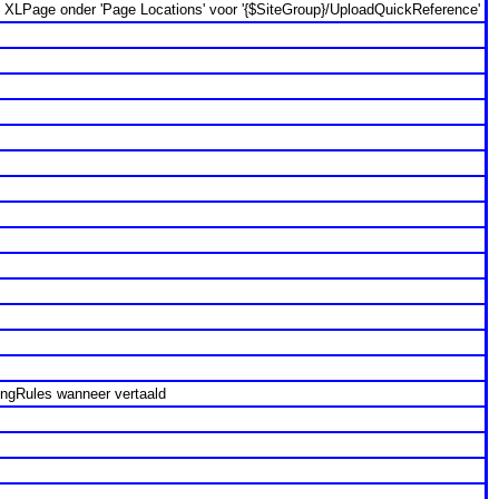
 in XLPage onder 'Page Locations' voor '{$SiteGroup}/UploadQuickReference'
tingRules wanneer vertaald