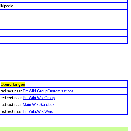
ikipedia
Opmerkingen
redirect naar
PmWiki.GroupCustomizations
redirect naar
PmWiki.WikiGroup
redirect naar
Main.WikiSandbox
redirect naar
PmWiki.WikiWord